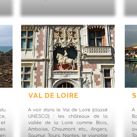
VAL DE LOIRE
 du
A voir dans le Val de Loire (classé
A
ce,
UNESCO) : les châteaux de la
B
 et
vallée de la Loire comme Blois,
ba
hes
Amboise, Chaumont etc., Angers,
av
ien
Saumur, Tours, Nantes, le vignoble
T