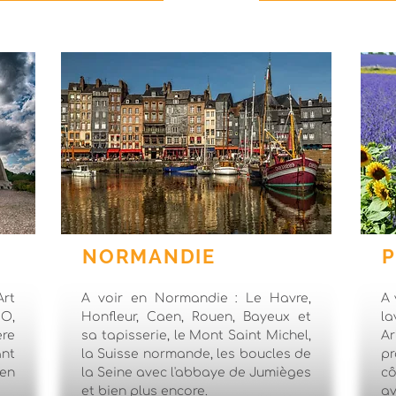
NORMANDIE
Art
A voir en Normandie : Le Havre,
A 
O,
Honfleur, Caen, Rouen, Bayeux et
la
ère
sa tapisserie, le Mont Saint Michel,
A
ant
la Suisse normande, les boucles de
pr
ien
la Seine avec l'abbaye de Jumièges
cô
et bien plus encore.
av